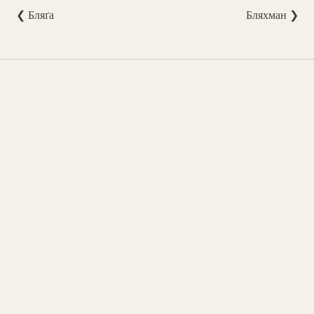
❮ Бляґа
Бляхман ❯