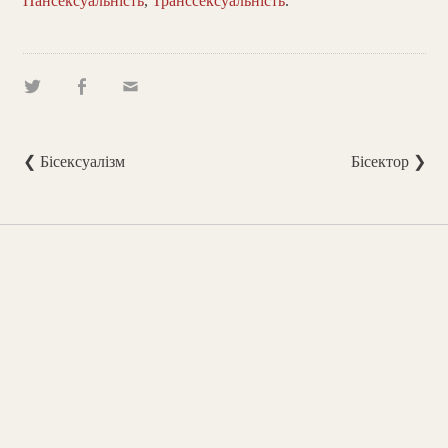
Пансексуальність
,
Транссексуальність
.
❮ Бісексуалізм
Бісектор ❯