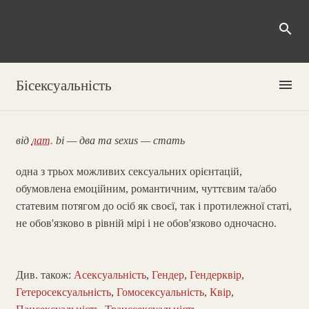
search
menu
Бісексуальність
від
лат.
bi — два та sexus — стать
одна з трьох можливих сексуальних орієнтацій,
обумовлена емоційним, романтичним, чуттєвим та/або
статевим потягом до осіб як своєї, так і протилежної статі,
не обов'язково в рівній мірі і не обов'язково одночасно.
Див. також:
Асексуальність
,
Гендер
,
Гендерквір
,
Гетеросексуальність
,
Гомосексуальність
,
Квір
,