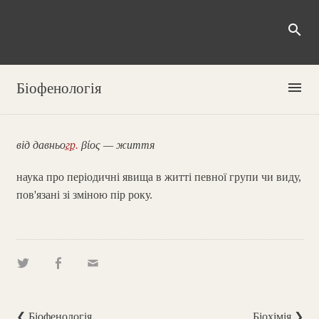
search
menu
Біофенологія
від давньо
гр.
βίος — життя
наука про періодичні явища в житті певної групи чи виду,
пов'язані зі зміною пір року.
❮ Біофенологія
Біохімія ❯