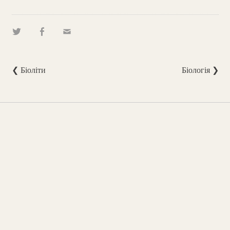
❮ Біоліти
Біологія ❯