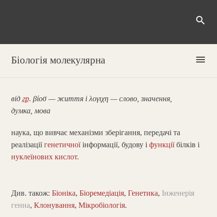
search
menu
Біологія молекулярна
від
гр.
βίοσ — життя і λογιχη — слово, значення,
думка, мова
наука, що вивчає механізми зберігання, передачі та
реалізації
генетичної
інформації, будову і
функції
білків і
нуклеїнових кислот
.
Див. також:
Біоніка
,
Біоремедіація
,
Генетика
,
Інженерія
генна
,
Клонування
,
Мікробіологія
.