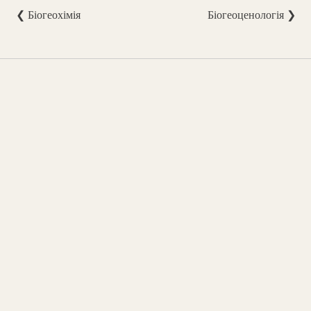
❮ Біогеохімія
Біогеоценологія ❯