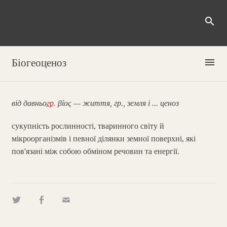
search
menu
Біогеоценоз
від давньо
гр.
βίος — життя, гр., земля і ... ценоз
сукупність рослинності, тваринного світу й
мікроорганізмів і певної ділянки земної поверхні, які
пов'язані між собою обміном речовин та енергії.