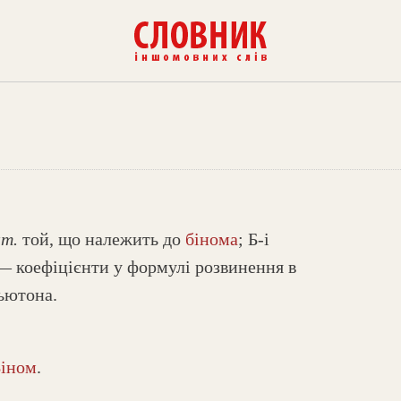
т.
той, що належить до
бінома
; Б-і
— коефіцієнти у формулі розвинення в
ьютона.
Біном
.