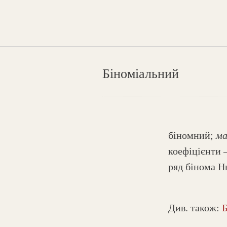
Біноміальний
біномний;
ма
коефіцієнти 
ряд бінома Н
Див. також: