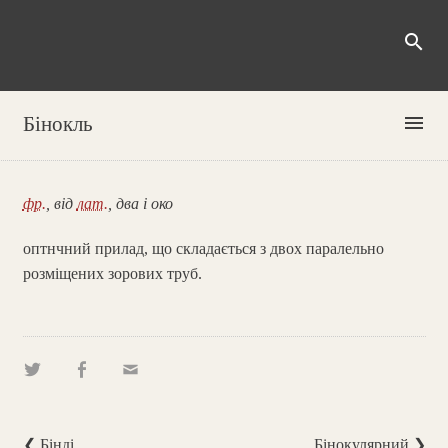
search
menu
Бінокль
фр.
, від
лат.
, два і око
оптнчний прилад, що складається з двох паралельно
розміщених зорових труб.
❮ Бінді
Бінокулярний ❯