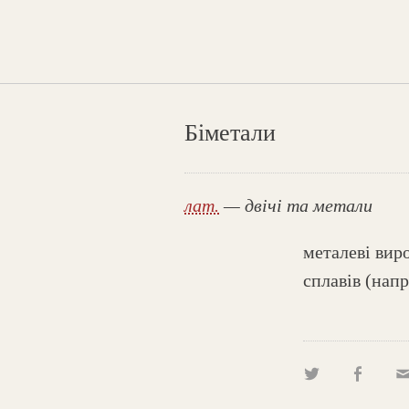
Біметали
лат.
— двічі та метали
металеві виро
сплавів (напр