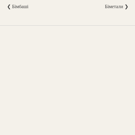
❮ Бімбаші
Біметали ❯