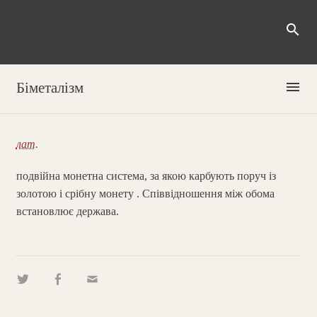
search
menu
Біметалізм
лат.
подвійна монетна система, за якою карбують поруч із
золотою і срібну монету . Співвідношення між обома
встановлює держава.