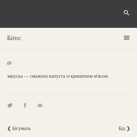
search
menu
Біґос
гр.
закуска — смажена капуста із кришеним м'ясом.
❮ Бігумаль
Бід ❯