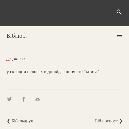
search
menu
Бібліо...
гр.
, книга
у складних словах відповідає поняттю "книга".
❮ Бібельдрук
Бібліогност ❯