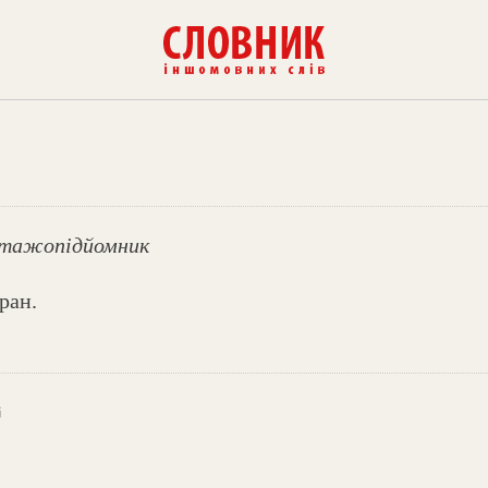
нтажопідйомник
ран.