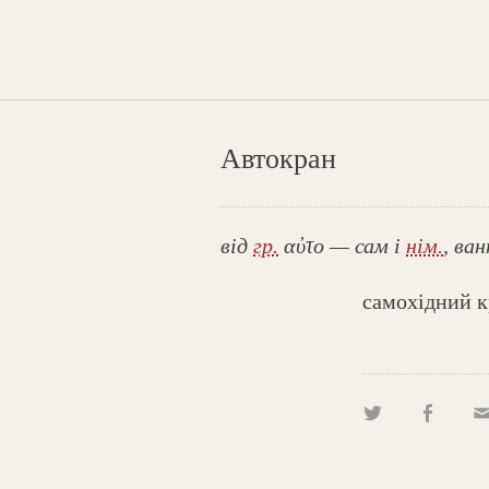
Автокран
від
гр.
αὐτο — сам і
нім.
, ва
самохідний к