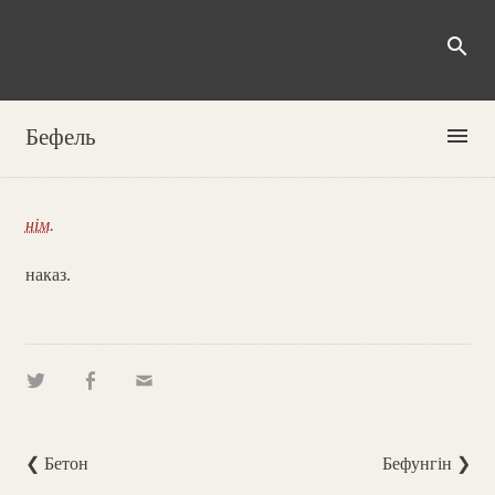
search
menu
Бефель
нім.
наказ.
❮ Бетон
Бефунгін ❯