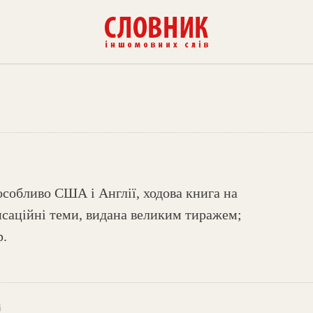
 особливо США і Англії, ходова книга на
енсаційні теми, видана великим тиражем;
р.