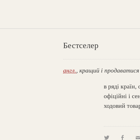
Бестселер
англ.
, кращий і продаватися
в ряді країн,
офіційні і с
ходовий това