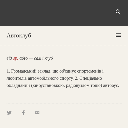
search
menu
Автоклуб
від
гр.
αὐτο — сам і клуб
1. Громадський заклад, що об'єднує спортсменів і
любителів автомобільного спорту. 2. Спеціально
обладнаний (кіноустановкою, радіовузлом тощо) автобус.