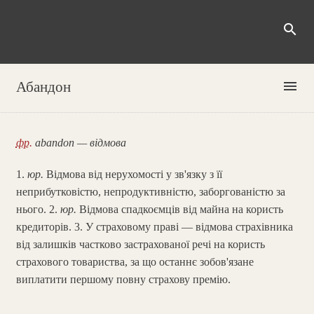
search
menu
Абандон
фр.
abandon — відмова
1.
юр.
Відмова від нерухомості у зв'язку з її
неприбутковістю, непродуктивністю, заборгованістю за
нього. 2.
юр.
Відмова спадкоємців від майна на користь
кредиторів. 3. У страховому праві — відмова страхівника
від залишків частково застрахованої речі на користь
страхового товариства, за що останнє зобов'язане
виплатити першому повну страхову премію.