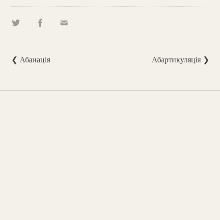
❮ Абанація
Абартикуляція ❯