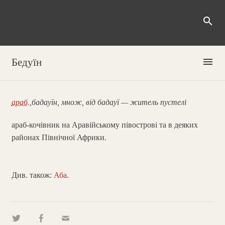
search
menu
Бедуїн
араб.
,бадауїн, множ, від бадауї — житель пустелі
араб-кочівник на Аравійському півострові та в деяких
районах Північної Африки.
Див. також:
Аба
.