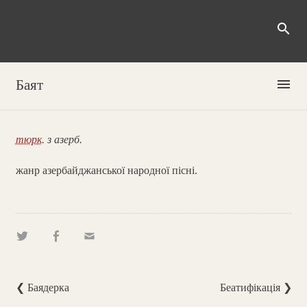
search
menu
Баят
тюрк.
з азерб.
жанр азербайджанської народної пісні.
❮ Баядерка
Беатифікація ❯