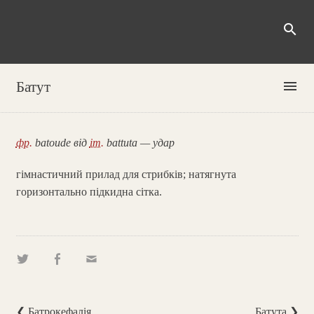
search
menu
Батут
фр.
batoude від
іт.
battuta — удар
гімнастичний прилад для стрибків; натягнута
горизонтально підкидна сітка.
❮ Батрокефалія
Батута ❯