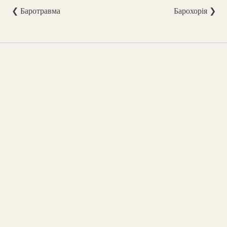
❮ Баротравма
Барохорія ❯