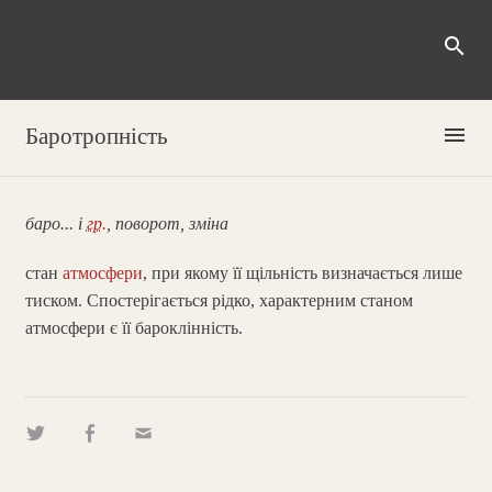
search
menu
Баротропність
баро... і
гр.
, поворот, зміна
стан
атмосфери
, при якому її щільність визначається лише
тиском. Спостерігається рідко, характерним станом
атмосфери є її бароклінність.