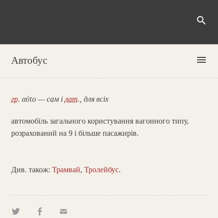
search
menu
Автобус
гр.
αὐτο — сам і
лат.
, для всіх
автомобіль загального користування вагонного типу,
розрахований на 9 і більше пасажирів.
Див. також:
Трамвай
,
Тролейбус
.