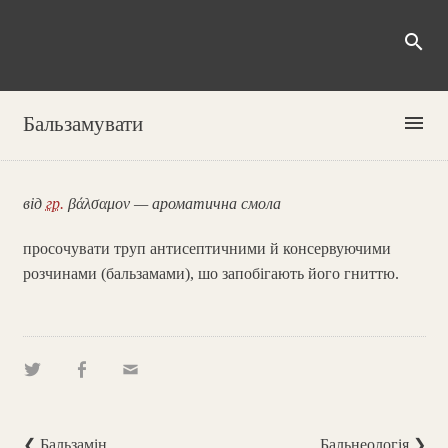
search
menu
Бальзамувати
від
гр.
βάλσαμον — ароматична смола
просочувати труп антисептичними й консервуючими
розчинами (бальзамами), шо запобігають його гниттю.
❮ Бальзамін
Бальнеологія ❯