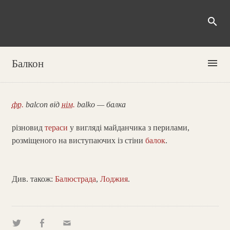
search
menu
Балкон
фр.
balcon від
нім.
balko — балка
різновид
тераси
у вигляді майданчика з перилами,
розміщеного на виступаючих із стіни
балок
.
Див. також:
Балюстрада
,
Лоджия
.