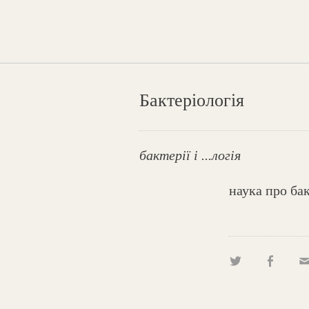
Бактеріологія
бактерії і ...логія
наука про ба