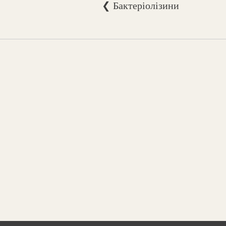
❮ Бактеріолізини