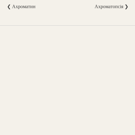
❮ Ахроматин
Ахроматопсія ❯