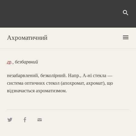
search
menu
Ахроматичний
гр.
, безбарвний
незабарвлений, безколірний. Напр., А-ні стекла —
система оптичних стекол (апохромат, ахромат), що
відзначається ахроматизмом.