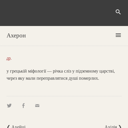
search
menu
Ахерон
гр.
у грецькій міфології — річка сліз у підземному царстві,
через яку мали переправлятися душі померлих.
❮ Ахейці
Ахілія ❯