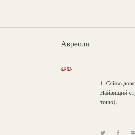
Авреоля
лат.
1. Сяйво довк
Найвищий сту
тощо).