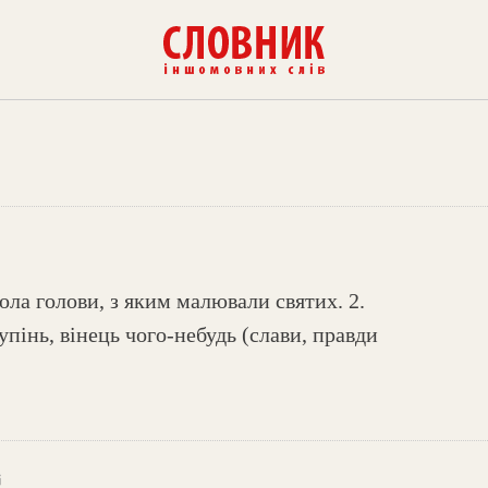
ола голови, з яким малювали святих. 2.
пінь, вінець чого-небудь (слави, правди