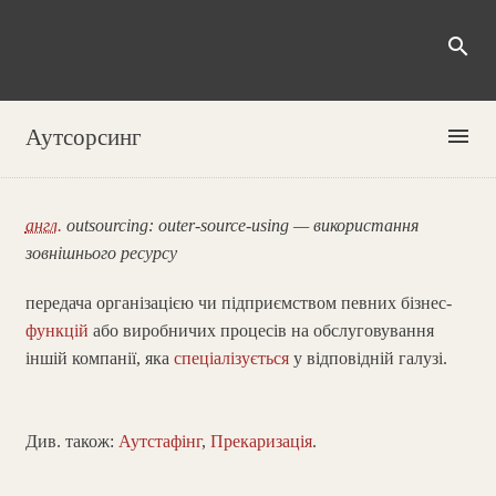
search
menu
Аутсорсинг
англ.
outsourcing: outer-source-using — використання
зовнішнього ресурсу
передача організацією чи підприємством певних бізнес-
функцій
або виробничих процесів на обслуговування
іншій компанії, яка
спеціалізується
у відповідній галузі.
Див. також:
Аутстафінг
,
Прекаризація
.