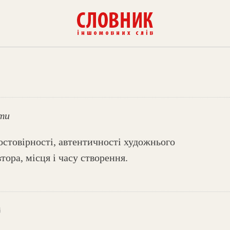
ати
остовірності, автентичності художнього
втора, місця і часу створення.