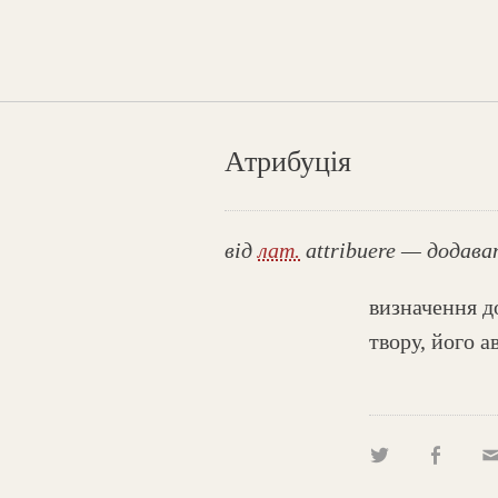
Атрибуція
від
лат.
attribuere — додав
визначення д
твору, його а