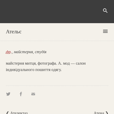
search
menu
Ательє
фр.
, майстерня, студія
майстерня митця, фотографа. А. мод — салон
індивідуального пошиття одягу.
❮ Ателектаз
Атена ❯