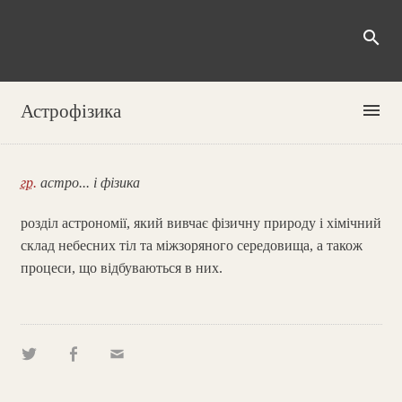
search
menu
Астрофізика
гр.
астро... і фізика
розділ астрономії, який вивчає фізичну природу і хімічний
склад небесних тіл та міжзоряного середовища, а також
процеси, що відбуваються в них.