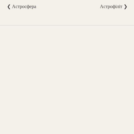
❮ Астросфера
Астрофіліт ❯