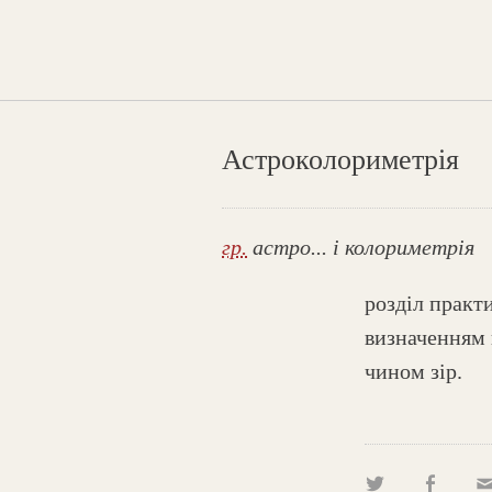
Астроколориметрія
гр.
астро... і колориметрія
розділ практи
визначенням 
чином зір.