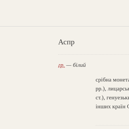
Аспр
гр.
— білий
срібна монет
рр.), лицарс
ст.), генуез
інших країн 