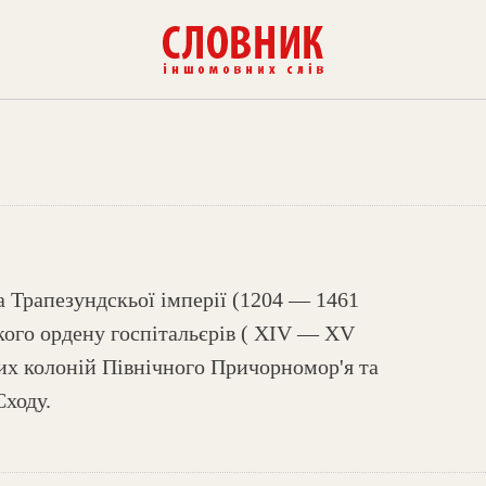
а Трапезундскьої імперії (1204 — 1461
ького ордену госпітальєрів ( XIV — XV
ьких колоній Північного Причорномор'я та
Сходу.