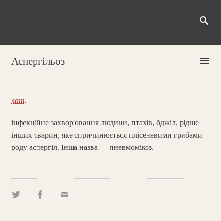
search
menu
Аспергільоз
лат.
інфекційне захворювання людини, птахів, бджіл, рідше
інших тварин, яке спричинюється плісеневими грибами
роду аспергіл. Інша назва — пневмомікоз.