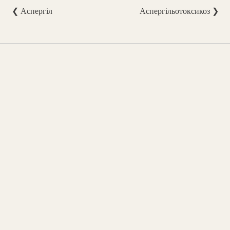
❮ Аспергіл
Аспергільотоксикоз ❯