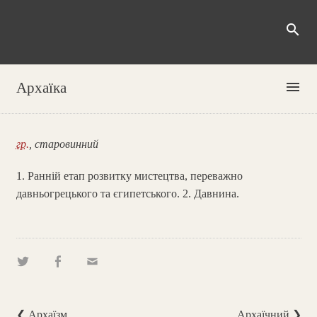
search
menu
Архаїка
гр.
, старовинний
1. Ранній етап розвитку мистецтва, переважно
давньогрецького та єгипетського. 2. Давнина.
❮ Архаїзм
Архаїчний ❯