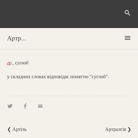
search
menu
Артр...
гр.
, суглоб
у складних словах відповідає поняттю "суглоб".
❮ Артіль
Артралгія ❯