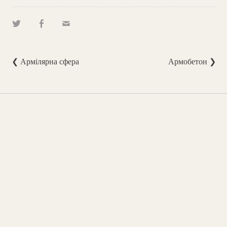
❮ Армілярна сфера
Армобетон ❯