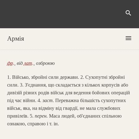
search
menu
Армія
фр.
, від
лат.
, озброюю
1. Військо, збройні сили держави. 2. Сухопутні збройні
сили. 3. З'єднання, що складається з кількох корпусів або
дивізій різних родів військ для ведення бойових операцій
під час війни. 4.
заст.
Переважна більшість сухопутних
військ, яка, на відміну від гвардії, не мала службових
привілеїв. 5.
перен.
Маса людей, об'єднаних спільною
ознакою, справою і т. ін.