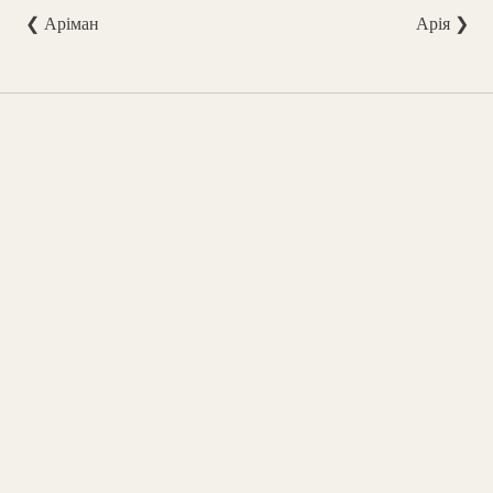
❮ Аріман
Арія ❯