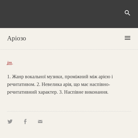
search
menu
Аріозо
іт.
1. Жанр вокальної музики, проміжний між арією і
речитативом. 2. Невелика арія, що має наспівно-
речитативний характер. 3. Наспівне виконання.