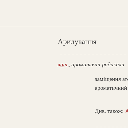
Арилування
лат.
, ароматичні радикали
заміщення ат
ароматичний 
Див. також:
А