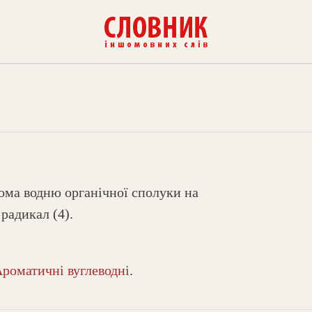
ома водню органічної сполуки на
радикал (4).
роматичні вуглеводні
.