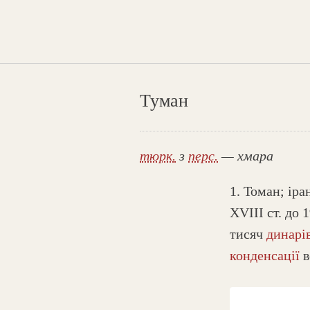
Туман
тюрк.
з
перс.
— хмара
1. Томан; іра
XVIII ст. до 
тисяч
динарі
конденсації
в