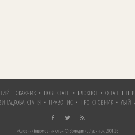
ТНИЙ ПОКАЖЧИК
•
НОВІ СТАТТІ
•
БЛОКНОТ
•
ОСТАННІ ПЕР
ВИПАДКОВА СТАТТЯ
•
ПРАВОПИС
•
ПРО СЛОВНИК
•
УВІЙТ
«Словник іншомовних слів»
© Володимир Лук'янюк
, 2001-26