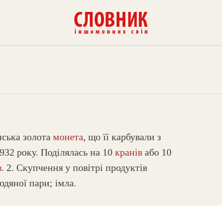
нська золота
монета
, що її карбували з
1932 року. Поділялась на 10
кранів
або 10
в
. 2. Скупчення у повітрі продуктів
одяної пари; імла.