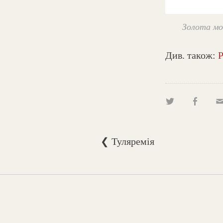
Золота мо
Див. також:
Р
❮ Туляремія