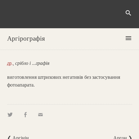
search
menu
Аргірографія
гр.
, срібло і ...графія
виготовлення штрихових негативів без застосування
фотоапарата.
❮ Аргінін
Аргон ❯