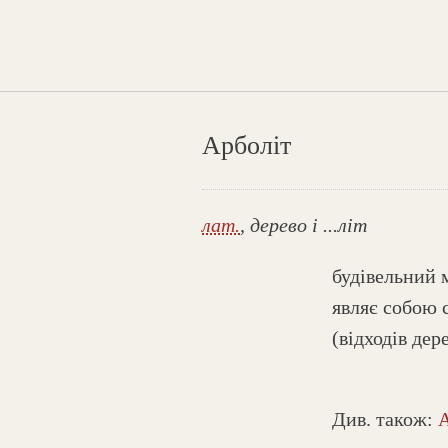
Арболіт
лат.
, дерево і ...літ
будівельний 
являє собою 
(відходів дер
Див. також:
А