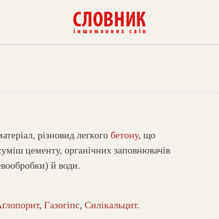
матеріал, різновид легкого
бетону
, що
суміш цементу, органічних заповнювачів
евообробки) й води.
ґлопорит
,
Газогіпс
,
Силікальцит
.