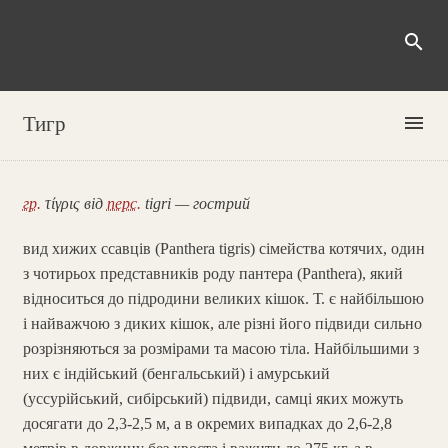
search
menu
Тигр
гр.
τίγρις від
перс.
tigri — гострий
вид хижих ссавців (Panthera tigris) сімейства котячих, один
з чотирьох представників роду пантера (Panthera), який
відноситься до підродини великих кішок. Т. є найбільшою
і найважчою з диких кішок, але різні його підвиди сильно
розрізняються за розмірами та масою тіла. Найбільшими з
них є індійський (бенгальський) і амурський
(уссурійський, сибірський) підвиди, самці яких можуть
досягати до 2,3-2,5 м, а в окремих випадках до 2,6-2,8