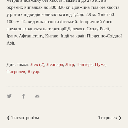
метрів в довжину без хвоста і важити до 275 кг, а в
окремих випадках до 300-320 кг. Довжина тіла без хвоста
у різних підвидів коливається від 1,4 до 2,9 м. Хвіст 60-
100 см. Т.- вид виключно азіатський. Історичний його
ареал знаходиться на території Далекого Сходу Росії,
Ірану, Афганістану, Китаю, Індії та країн Південно-Східної
Азії.
Див. також:
Лев (2)
,
Леопард
,
Лігр
,
Пантера
,
Пума
,
Тигролев
,
Ягуар
.
❮ Тигмотропізм
Тигролев ❯