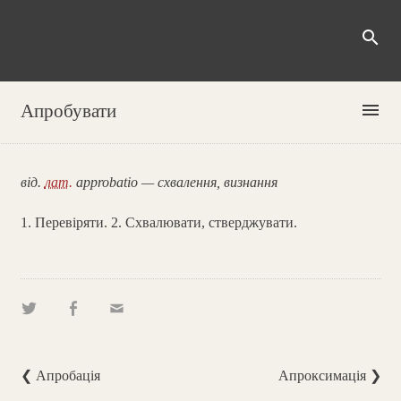
search
menu
Апробувати
від.
лат.
approbatio — схвалення, визнання
1. Перевіряти. 2. Схвалювати, стверджувати.
❮ Апробація
Апроксимація ❯