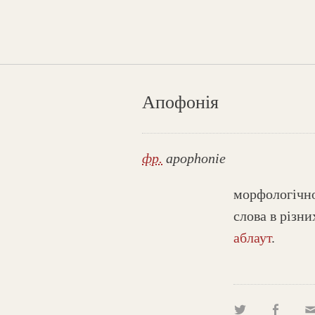
Апофонія
фр.
apophonie
морфологічно
слова в різн
аблаут
.