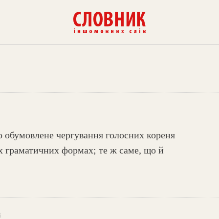
 обумовлене чергування голосних кореня
их граматичних формах; те ж саме, що й