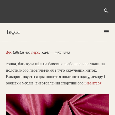
search
menu
Тафта
фр.
taffetas від
перс.
تافته‎ — тканина
тонка, блискуча щільна бавовняна або шовкова тканина
полотняного переплетення з туго скручених ниток.
Використовується для пошиття ошатного одягу, декору і
оббивки меблів, виготовлення спортивного
інвентаря
.