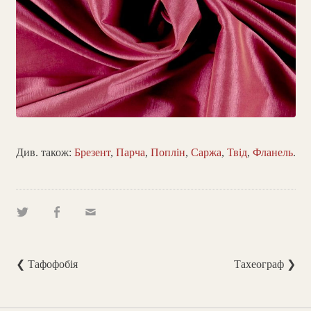
Див. також:
Брезент
,
Парча
,
Поплін
,
Саржа
,
Твід
,
Фланель
.
❮ Тафофобія
Тахеограф ❯