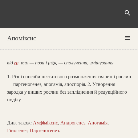
search
menu
Апоміксис
від
гр.
απο — поза і μιξις — сполучення, змішування
1. Різні способи нестатевого розмноження тварин і рослин
— партеногенез, апогамія, апоспорія. 2. Утворення
зародка у вищих рослин без запліднення й редукційного
поділу.
Див. також:
Амфіміксис
,
Андрогенез
,
Апогамія
,
Гіногенез
,
Партеногенез
.