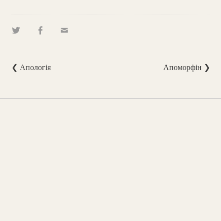
❮ Апологія
Апоморфін ❯