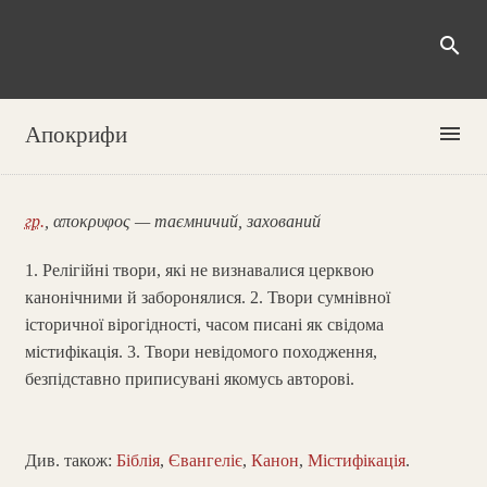
search
menu
Апокрифи
гр.
, αποκρυφος — таємничий, захований
1. Релігійні твори, які не визнавалися церквою
канонічними й заборонялися. 2. Твори сумнівної
історичної вірогідності, часом писані як свідома
містифікація. 3. Твори невідомого походження,
безпідставно приписувані якомусь авторові.
Див. також:
Біблія
,
Євангеліє
,
Канон
,
Містифікація
.