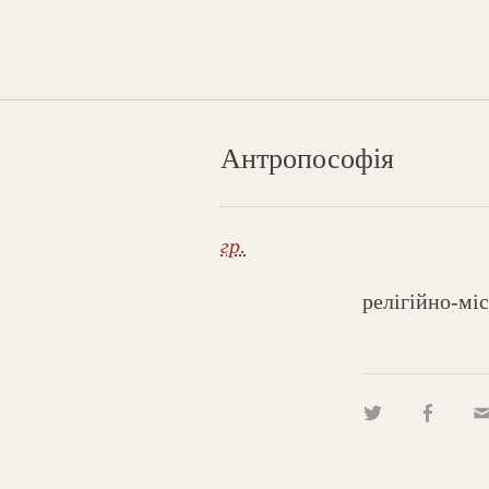
Антропософія
гр.
релігійно-мі