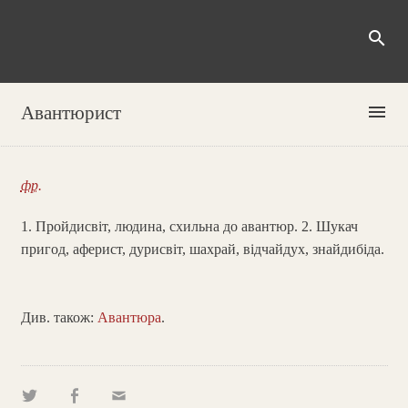
search
menu
Авантюрист
фр.
1. Пройдисвіт, людина, схильна до авантюр. 2. Шукач
пригод, аферист, дурисвіт, шахрай, відчайдух, знайдибіда.
Див. також:
Авантюра
.